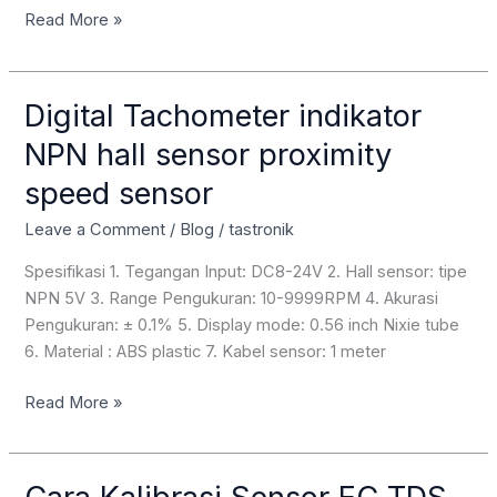
Cara
Read More »
memprogram
Fingerprint
adafruit
Digital Tachometer indikator
NPN hall sensor proximity
speed sensor
Leave a Comment
/
Blog
/
tastronik
Spesifikasi 1. Tegangan Input: DC8-24V 2. Hall sensor: tipe
NPN 5V 3. Range Pengukuran: 10-9999RPM 4. Akurasi
Pengukuran: ± 0.1% 5. Display mode: 0.56 inch Nixie tube
6. Material : ABS plastic 7. Kabel sensor: 1 meter
Digital
Read More »
Tachometer
indikator
NPN