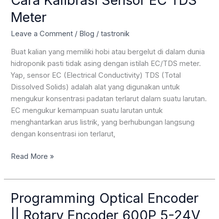
Cara Kalibrasi Sensor EC TDS
hall
Meter
sensor
proximity
Leave a Comment
/
Blog
/
tastronik
speed
sensor
Buat kalian yang memiliki hobi atau bergelut di dalam dunia
hidroponik pasti tidak asing dengan istilah EC/TDS meter.
Yap, sensor EC (Electrical Conductivity) TDS (Total
Dissolved Solids) adalah alat yang digunakan untuk
mengukur konsentrasi padatan terlarut dalam suatu larutan.
EC mengukur kemampuan suatu larutan untuk
menghantarkan arus listrik, yang berhubungan langsung
dengan konsentrasi ion terlarut,
Cara
Read More »
Kalibrasi
Sensor
EC
Programming Optical Encoder
TDS
|| Rotary Encoder 600P 5-24V
Meter