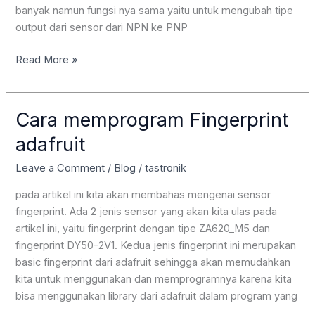
banyak namun fungsi nya sama yaitu untuk mengubah tipe
output dari sensor dari NPN ke PNP
NPN
Read More »
to
PNP
converter
Cara memprogram Fingerprint
||
adafruit
Sinyal
adaptor
Leave a Comment
/
Blog
/
tastronik
||
Input
pada artikel ini kita akan membahas mengenai sensor
adaptor
fingerprint. Ada 2 jenis sensor yang akan kita ulas pada
PLC
artikel ini, yaitu fingerprint dengan tipe ZA620_M5 dan
mikrokontroler
fingerprint DY50-2V1. Kedua jenis fingerprint ini merupakan
basic fingerprint dari adafruit sehingga akan memudahkan
kita untuk menggunakan dan memprogramnya karena kita
bisa menggunakan library dari adafruit dalam program yang