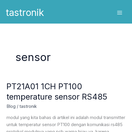
Skip
tastronik
to
content
sensor
PT21A01 1CH PT100
temperature sensor RS485
Blog
/
tastronik
modul yang kita bahas di artikel ini adalah modul transmitter
untuk temperatur sensor PT100 dengan komunikasi rs485
protokol modulnya yang pcb warna hijau ya, karena