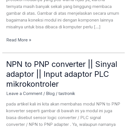
ternyata masih banyak sekali yang binggung membaca
gambar di atas. Gambar di atas menjelaskan secara umum
bagaimana koneksi modul ini dengan komponen lainnya
misalnya untuk bisa dibaca di komputer perlu […]
PT21A01
Read More »
1CH
PT100
temperature
NPN to PNP converter || Sinyal
sensor
adaptor || Input adaptor PLC
RS485
mikrokontroler
Leave a Comment
/
Blog
/
tastronik
pada artikel kali ini kita akan membahas modul NPN to PNP
konverter seperti gambar di bawah ini ya modul ini juga
biasa disebut sensor logic converter / PLC signal
converter / NPN to PNP adapter . Ya, walaupun namanya